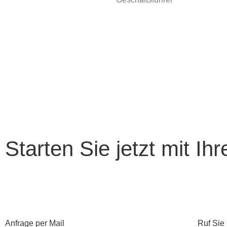
Starten Sie jetzt mit Ih
Kontaktieren Sie uns, um mehr darüber zu erfahren, wie wir I
Experten sind bereit, Ihre maßgeschneiderte Strategie zu entw
Anfrage per Mail
Ruf Sie