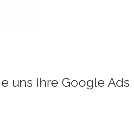
 Sie uns Ihre Google A
ahren, wie wir Ihnen helfen können, mit Google Ads m
, Ihre maßgeschneiderte Strategie zu entwickeln!