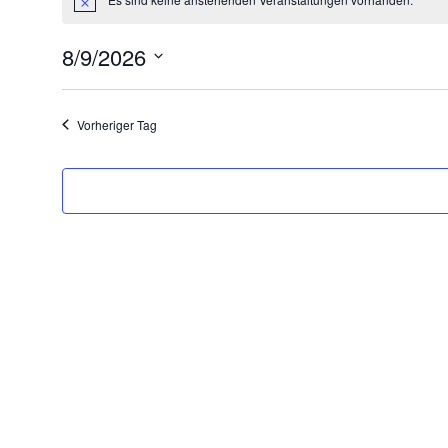
für
Hinweis
August
8/9/2026
9,
Datum
2026
wählen.
Vorheriger Tag