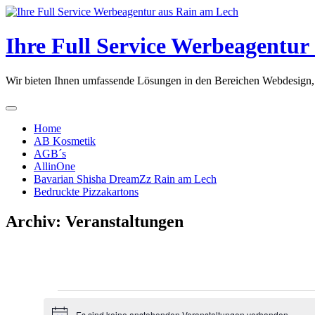
Skip
to
content
Ihre Full Service Werbeagentur
Wir bieten Ihnen umfassende Lösungen in den Bereichen Webdesign, 
Home
AB Kosmetik
AGB´s
AllinOne
Bavarian Shisha DreamZz Rain am Lech
Bedruckte Pizzakartons
Archiv:
Veranstaltungen
Veranstaltungen
Es sind keine anstehenden Veranstaltungen vorhanden.